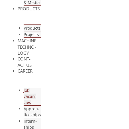
& Media
PRO­DUCTS
Pro­ducts
Pro­jects
MACHINE
TECH­NO­
LOGY
CONT­
ACT US
CAREER
Job
vacan­
cies
App­ren­
ti­ce­ships
Intern­
ships