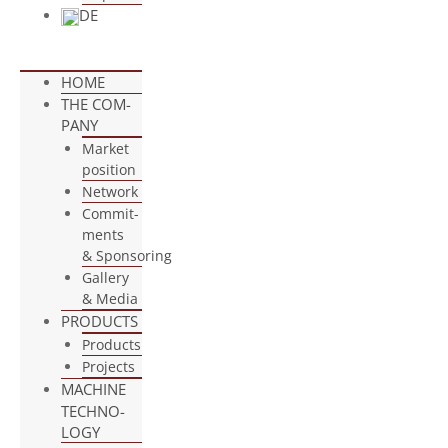
DE
HOME
THE COM­
PANY
Mar­ket
position
Net­work
Com­mit­
ments
& Sponsoring
Gal­lery
& Media
PRO­DUCTS
Pro­ducts
Pro­jects
MACHINE
TECH­NO­
LOGY