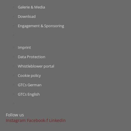
Gale­rie & Media
Down­load
Enga­ge­ment & Sponsoring
Imprint
Data Pro­tec­tion
Whist­le­b­lower portal
Coo­kie policy
GTCs Ger­man
GTCs Eng­lish
Fol­low us
Insta­gram
Facebook‑f
Lin­ke­din