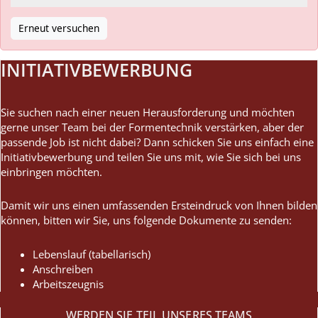
Erneut versuchen
INI­TI­ATIV­BE­WER­BUNG
Sie ​suchen nach einer neuen Her­aus­for­de­rung und möch­ten
gerne unser Team bei der For­men­tech­nik ver­stär­ken, aber der
pas­sende Job ist nicht dabei? Dann schi­cken Sie uns ein­fach eine
Ini­ti­ativ­be­wer­bung und tei­len Sie uns mit, wie Sie sich bei uns
ein­brin­gen möchten.
Damit wir uns einen umfas­sen­den Erst­ein­druck von Ihnen bil­den
kön­nen, bit­ten wir Sie, uns fol­gende Doku­mente zu senden:
Lebens­lauf (tabel­la­risch)
Anschrei­ben
Arbeits­zeug­nis
WER­DEN SIE TEIL UNSE­RES TEAMS