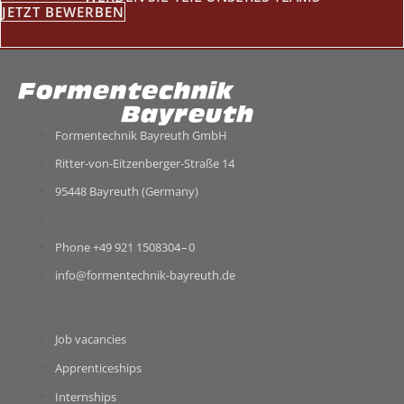
JETZT BEWER­BEN
Insta­gram
Facebook‑f
Lin­ke­din
For­men­tech­nik Bay­reuth GmbH
Ritter-​von-​Eitzenberger-​Straße 14
95448 Bay­reuth (Ger­many)
Phone +49 921 1508304 – 0
info@formentechnik-bayreuth.de
Job vacan­cies
App­ren­ti­ce­ships
Intern­ships