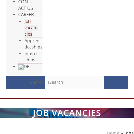
CONT­
ACT US
CAREER
Job
vacan­
cies
App­ren­
ti­ce­ships
Intern­
ships
DE
Search
JOB VACAN­CIES
Home
Jobs