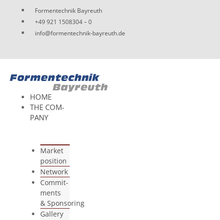
Skip
For­men­tech­nik Bayreuth
to
+49 921 1508304 – 0
content
info@formentechnik-bayreuth.de
HOME
THE COM­
PANY
Mar­ket
position
Net­work
Com­mit­
ments
& Sponsoring
Gal­lery