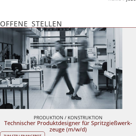
OFFENE STEL­LEN
PRO­DUK­TION /​ KON­STRUK­TION
Tech­ni­scher Pro­dukt­de­si­gner für Spritz­gieß­werk­
zeuge (m/​w/​d)
ZUM STEL­LEN­AN­GE­BOT