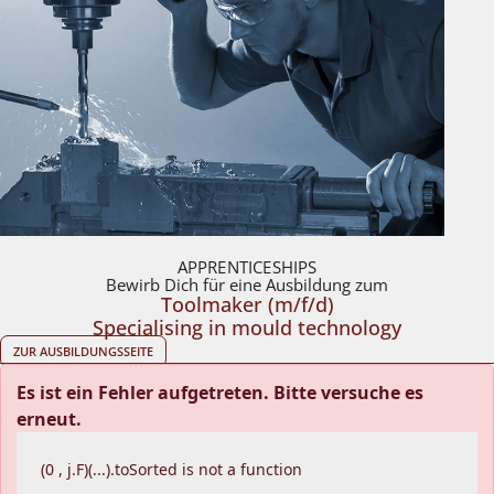
APP­REN­TI­CE­SHIPS
Bewirb Dich für eine Aus­bil­dung zum
Tool­ma­ker (m/​f/​d)
Spe­cia­li­sing in mould technology
ZUR AUS­BIL­DUNGS­SEITE
Es ist ein Fehler aufgetreten. Bitte versuche es
erneut.
(0 , j.F)(...).toSorted is not a function