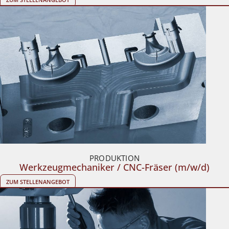
PRO­DUK­TION
Werk­zeug­mech­aniker /​ CNC-​Fräser (m/​w/​d)
ZUM STEL­LEN­AN­GE­BOT